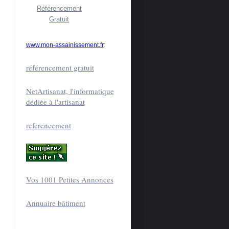
Référencement
Gratuit
www.mon-assainissement.fr
:
référencement gratuit
NetArtisanat, l'informatique
dédiée à l'artisanat
referencement
Vos 1001 Petites Annonces
Annuaire bâtiment