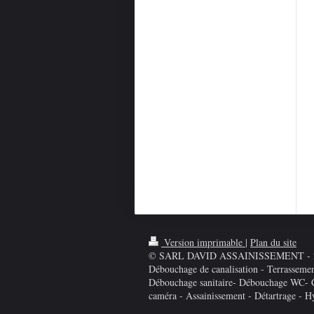
Version imprimable
|
Plan du site
© SARL DAVID ASSAINISSEMENT - 2014
Débouchage de canalisation - Terrasseme
Débouchage sanitaire- Débouchage WC- Cu
caméra - Assainissement - Détartrage - H