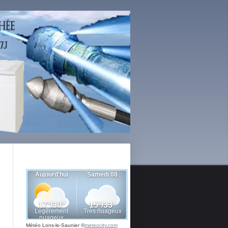
Météo Lons-le-Saunier
©
meteocity.com