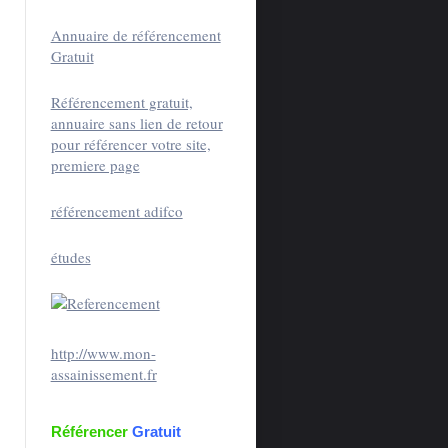
Annuaire de référencement
Gratuit
Référencement gratuit,
annuaire sans lien de retour
pour référencer votre site,
premiere page
référencement adifco
études
http://www.mon-
assainissement.fr
Référencer
Gratuit