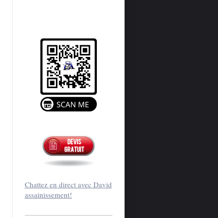
Chattez en direct avec David
assainissement!