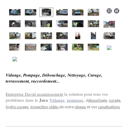
Vidange, Pompage, Débouchage, Nettoyage, Curage,
terrassement, raccordement...
Entreprise David assainissement
la solution pour tous vos
Jura
problèmes dans le
Vidange
,
pompage
, d
ébouchage
,
curage
,
hydro curage
,
inspection vidéo,
de votre
réseau
et vos
canalisations