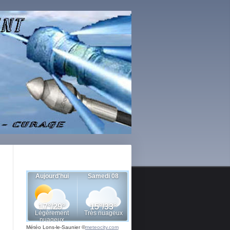
Météo Lons-le-Saunier
©
meteocity.com