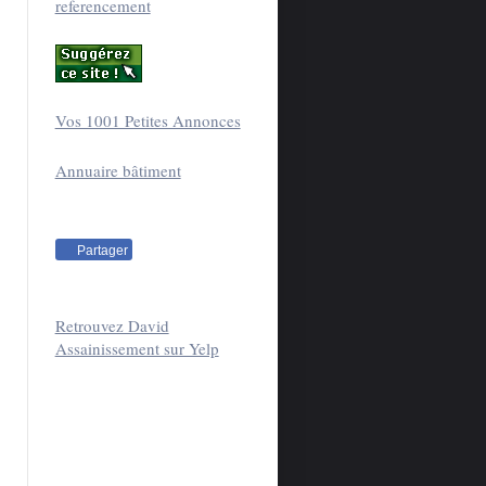
referencement
Vos 1001 Petites Annonces
Annuaire bâtiment
Partager
Retrouvez David
Assainissement sur Yelp