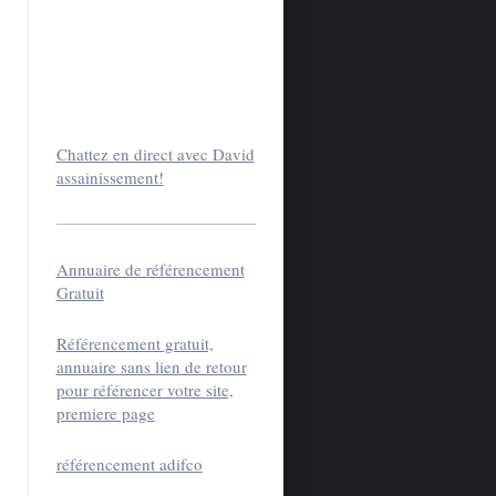
SEMENT
--->
appelez nous
,
Chattez en direct avec David
assainissement!
Annuaire de référencement
Gratuit
Référencement gratuit,
annuaire sans lien de retour
pour référencer votre site,
premiere page
référencement adifco