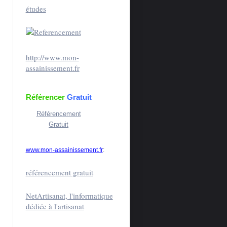
études
http://www.mon-
assainissement.fr
Référencer
Gratuit
Référencement
Gratuit
www.mon-assainissement.fr
:
référencement gratuit
NetArtisanat, l'informatique
dédiée à l'artisanat