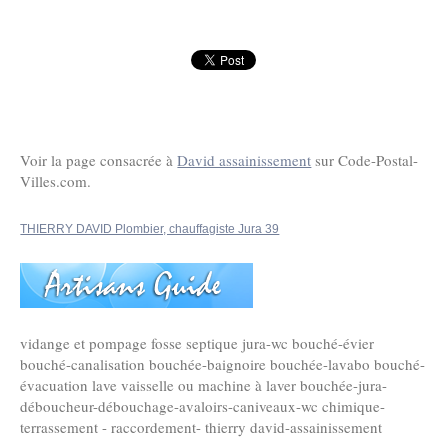
Voir la page consacrée à
David assainissement
sur Code-Postal-
Villes.com.
THIERRY DAVID Plombier, chauffagiste Jura 39
vidange et pompage fosse septique jura-wc bouché-évier
bouché-canalisation bouchée-baignoire bouchée-lavabo bouché-
évacuation lave vaisselle ou machine à laver bouchée-jura-
déboucheur-débouchage-avaloirs-caniveaux-wc chimique-
terrassement - raccordement- thierry david-assainissement