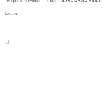
SARL DAVID ASSAINIS
Bonjour et bienvenue sur le site de
Loading